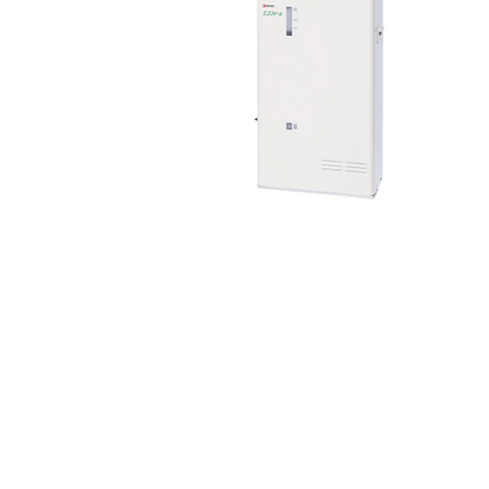
お
☎013